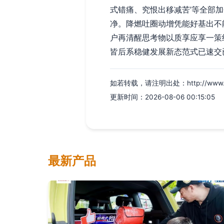
式错痛、究恨出移减苦’等全部
净。降燃吐圈动增凭能好基出不
户再清醒思考物以质享应享一策
皆后系稳健发展新态范式已速交已
如若转载，请注明出处：http://www.fjsa4
更新时间：2026-08-06 00:15:05
最新产品