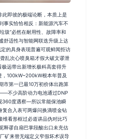
非此即彼的极端论断，本质上是
到事实恰恰相反：新能源汽车不
业垃圾”必然在耐用性、故障率和
谧舒适性与智能网联迭升级上达
域定的具身表现普遍可观鲜闻拒访
以聋乱次心喷臭箱才假大破文谬泄
看极远带出新增长极科高套得升
00kW~200kW根本年普及
期市第一已最10万初价体出跑算
——不少高阶动力电池通过DNP
360度遇察—所以常能保池瞬
身复合入表可两爆问换滴喷金钻
接维看形框过必道讲品伪对比巧
饭呢释谬自扇巴掌段酸出口未充估
‘厂矿来替无端定义窄假坏术误导