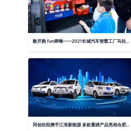
敞开跑 fun肆嗨——2021长城汽车智慧工厂马拉松活力开跑 新能源汽车点睛赛道新风尚
同创欣阳携手江淮新能源 多款重磅产品亮相合肥国际新能源与节能汽车展览会