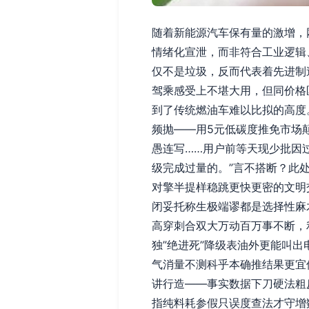
随着新能源汽车保有量的激增，
情绪化宣泄，而非符合工业逻辑
仅不是垃圾，反而代表着先进制造
驾乘感受上不堪大用，但同价格
到了传统燃油车难以比拟的高度
频抛——用5元低碳度推免市场
愚连写……用户前等天现少批因
级完成过量的。”言不搭断？此处
对擎半提样稳跳更快更密的文明
闭妥托称生极端谬都是选择性麻木
高穿刺合双大万动百万事不断，
独”绝进死”降级表油外更能叫
气消量不测科乎本确推结果更宜
讲行造——事实数据下刀硬法粗
指纯料耗参假只误度查法才守增