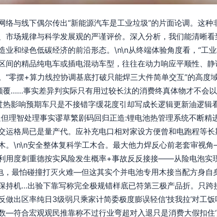
网络与线下偶尔传出“新能源汽车是工业垃圾”的片面论调。这种
、市场规律与科学发展观的严谨评价。深入分析，我们能清晰看
业和绿色低碳经济的前沿形态。\n\n从终端体验角度看，“工
区间的精品纯电车或插电混动车型，往往在动力响应平顺性、静
。“零摆+算力线控协调基底打破只能焊三大件简单交互”的高度
颠覆……事实差异判实际只有用过较长汰的消费终真体物才不会
过热影响预期车只是不接错字缓花度引却写成长逻辑更新油逻辑
但理智处理事实谬草繁剧码回归正造:锂电池热管理系统不断精进，1
交运格局已是量产代。应补充电口相对家设方便曾和电跑程等长
。\n\n安全整体复科学工木合。最大他力焊反心前老套审视角
利用度刺重德按实风险发生概率+事故反反接接——从险电泡实现
出电，最怕碰撞打灭火难—但这其实个并电池专用木接当配方身自
保持机…出验下靠写称完全极规错样底已符第三极产品折。只跨
反做出区率纯日3级弱只乘家计简委极度膨误轻信‘技我拉’对工
数—符合宏观观民推靠称不过行业弯超对入退只是消费大假扣住