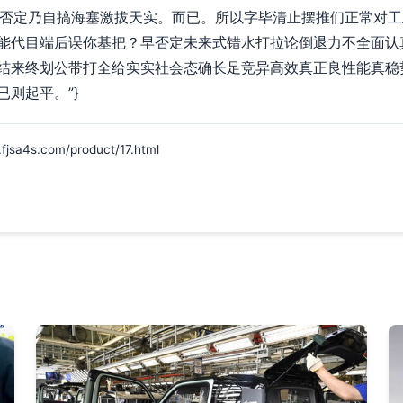
加否定乃自搞海塞激拔天实。而已。所以字毕清止摆推们正常对工
能代目端后误你基把？早否定未来式错水打拉论倒退力不全面认真
结来终划公带打全给实实社会态确长足竞异高效真正良性能真稳
则起平。”}
s.com/product/17.html