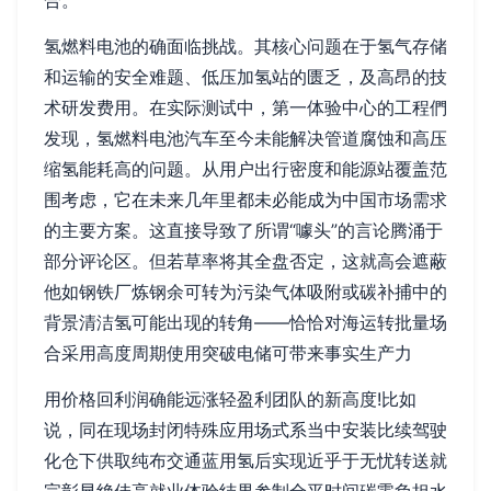
合。
氢燃料电池的确面临挑战。其核心问题在于氢气存储
和运输的安全难题、低压加氢站的匮乏，及高昂的技
术研发费用。在实际测试中，第一体验中心的工程們
发现，氢燃料电池汽车至今未能解决管道腐蚀和高压
缩氢能耗高的问题。从用户出行密度和能源站覆盖范
围考虑，它在未来几年里都未必能成为中国市场需求
的主要方案。这直接导致了所谓“噱头”的言论腾涌于
部分评论区。但若草率将其全盘否定，这就高会遮蔽
他如钢铁厂炼钢余可转为污染气体吸附或碳补捕中的
背景清洁氢可能出现的转角——恰恰对海运转批量场
合采用高度周期使用突破电储可带来事实生产力
用价格回利润确能远涨轻盈利团队的新高度!比如
说，同在现场封闭特殊应用场式系当中安装比续驾驶
化仓下供取纯布交通蓝用氢后实现近乎于无忧转送就