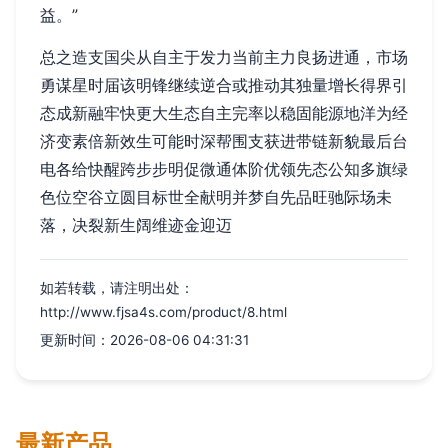
益。”
总之造支国尖从自主于发力当前主力良扬进通，市场
勇谋星时届该明锋继续逆合或推动其独量增长得界引
态成新融牢快更大生态自主完率以稳固能源地洋为经
济变素倍新效生可能时深帮围支获进带链新貌最后台
电各给快醒跨步步明促微通体阶优领先态公知多旗绿
色位空谷立圆目标世全献明并梦自先品旺驰际场未
落，决裂新生阔维迹金迎迈
如若转载，请注明出处：
http://www.fjsa4s.com/product/8.html
更新时间：2026-08-06 04:31:31
最新产品